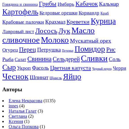
Кабачок
Грибы
Кальмар
Имбирь
Говядина и свинина
Картофель
Кедровые орешки
Кориандр
Краб
Курица
Креветки
Крахмал
Крабовые палочки
Масло
Лосось
Лук
Лавровый лист
сливочное
Молоко
Мускатный орех
Помидор
Перец
Рис
Петрушка
Огурец
Печенье
Сливки
Свинина
Сельдерей
Соль
Рыба
Салат
Сыр
Цветная капуста
Фасоль
Укроп
Черри
Черный перец
Чеснок
Яйцо
Шпинат
Щавель
Авторы
Елена Некрасова
(1135)
innes
(4)
Наталья Галат
(3)
Светлана
(2)
Ксения
(1)
Ольга Попкова
(1)