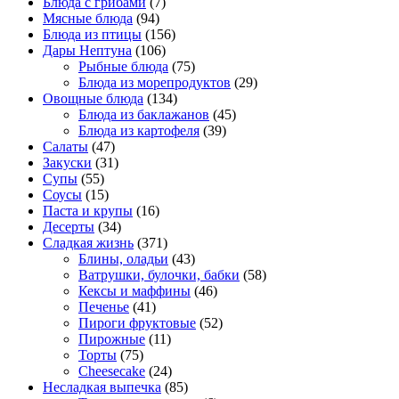
Блюда с грибами
(7)
Мясные блюда
(94)
Блюда из птицы
(156)
Дары Нептуна
(106)
Рыбные блюда
(75)
Блюда из морепродуктов
(29)
Овощные блюда
(134)
Блюда из баклажанов
(45)
Блюда из картофеля
(39)
Салаты
(47)
Закуски
(31)
Супы
(55)
Соусы
(15)
Паста и крупы
(16)
Десерты
(34)
Сладкая жизнь
(371)
Блины, оладьи
(43)
Ватрушки, булочки, бабки
(58)
Кексы и маффины
(46)
Печенье
(41)
Пироги фруктовые
(52)
Пирожные
(11)
Торты
(75)
Cheesecake
(24)
Несладкая выпечка
(85)