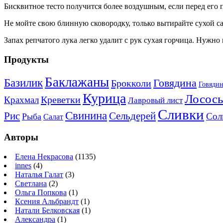
Бисквитное тесто получится более воздушным, если перед его 
Не мойте свою блинную сковородку, только вытирайте сухой с
Запах репчатого лука легко удалит с рук сухая горчица. Нужно 
Продукты
Баклажаны
Базилик
Говядина
Брокколи
Говядин
Курица
Лосось
Креветки
Крахмал
Лавровый лист
Сливки
Свинина
Рис
Сельдерей
Сол
Рыба
Салат
Авторы
Елена Некрасова
(1135)
innes
(4)
Наталья Галат
(3)
Светлана
(2)
Ольга Попкова
(1)
Ксения Альбрандт
(1)
Натали Белковская
(1)
Александра
(1)