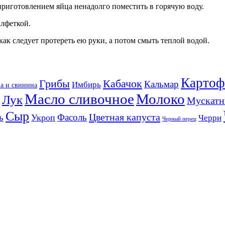
приготовлением яйца ненадолго поместить в горячую воду.
алфеткой.
как следует протереть ею руки, а потом смыть теплой водой.
Картоф
Кабачок
Грибы
Кальмар
Имбирь
а и свинина
Масло сливочное
Молоко
Лук
Мускатн
Сыр
Цветная капуста
ь
Фасоль
Укроп
Черри
Черный перец