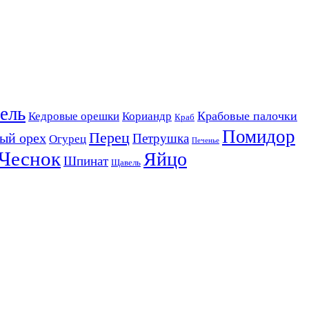
ель
Крабовые палочки
Кедровые орешки
Кориандр
Краб
Помидор
Перец
ый орех
Петрушка
Огурец
Печенье
Чеснок
Яйцо
Шпинат
Щавель