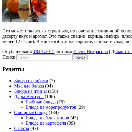
Это может показаться странным, но сочетание сливочной основы
десерту вкус и аромат. Это также специи: корица, имбирь, пл
менее 12 часов). В миске взбить маскарпоне, сливки и сахар д
Опубликовано
18.01.2015
автором
Елена Некрасова
|
Добавить
Поиск
Рецепты
Блюда с грибами
(7)
Мясные блюда
(94)
Блюда из птицы
(156)
Дары Нептуна
(106)
Рыбные блюда
(75)
Блюда из морепродуктов
(29)
Овощные блюда
(134)
Блюда из баклажанов
(45)
Блюда из картофеля
(39)
Салаты
(47)