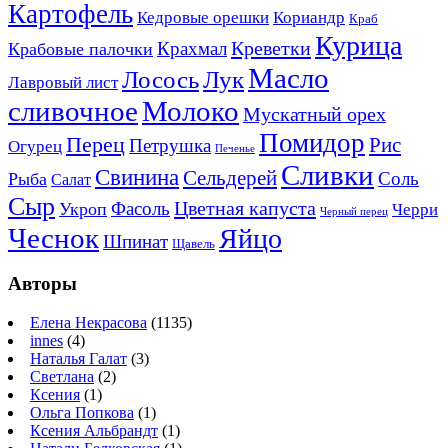
Картофель
Кедровые орешки
Кориандр
Краб
Курица
Креветки
Крахмал
Крабовые палочки
Масло
Лосось
Лук
Лавровый лист
сливочное
Молоко
Мускатный орех
Помидор
Перец
Рис
Петрушка
Огурец
Печенье
Сливки
Свинина
Сельдерей
Соль
Рыба
Салат
Сыр
Цветная капуста
Фасоль
Укроп
Черри
Черный перец
Чеснок
Яйцо
Шпинат
Щавель
Авторы
Елена Некрасова
(1135)
innes
(4)
Наталья Галат
(3)
Светлана
(2)
Ксения
(1)
Ольга Попкова
(1)
Ксения Альбрандт
(1)