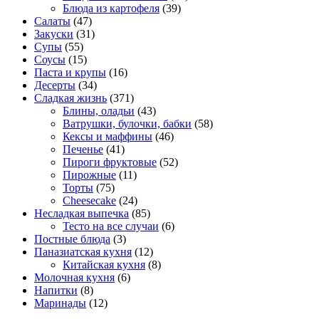
Блюда из картофеля
(39)
Салаты
(47)
Закуски
(31)
Супы
(55)
Соусы
(15)
Паста и крупы
(16)
Десерты
(34)
Сладкая жизнь
(371)
Блины, оладьи
(43)
Ватрушки, булочки, бабки
(58)
Кексы и маффины
(46)
Печенье
(41)
Пироги фруктовые
(52)
Пирожные
(11)
Торты
(75)
Cheesecake
(24)
Несладкая выпечка
(85)
Тесто на все случаи
(6)
Постные блюда
(3)
Паназиатская кухня
(12)
Китайская кухня
(8)
Молочная кухня
(6)
Напитки
(8)
Маринады
(12)