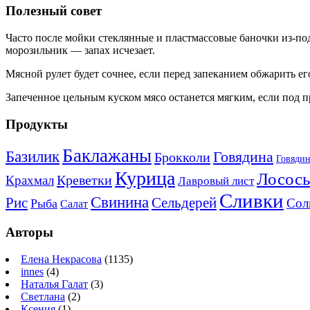
Полезный совет
Часто после мойки стеклянные и пластмассовые баночки из-под
морозильник — запах исчезает.
Мясной рулет будет сочнее, если перед запеканием обжарить его
Запеченное цельным куском мясо останется мягким, если под 
Продукты
Баклажаны
Базилик
Говядина
Брокколи
Говядин
Курица
Лосось
Креветки
Крахмал
Лавровый лист
Сливки
Свинина
Рис
Сельдерей
Сол
Рыба
Салат
Авторы
Елена Некрасова
(1135)
innes
(4)
Наталья Галат
(3)
Светлана
(2)
Ксения
(1)