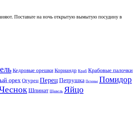
храняют. Поставьте на ночь открытую вымытую посудину в
ель
Крабовые палочки
Кедровые орешки
Кориандр
Краб
Помидор
Перец
ый орех
Петрушка
Огурец
Печенье
Чеснок
Яйцо
Шпинат
Щавель