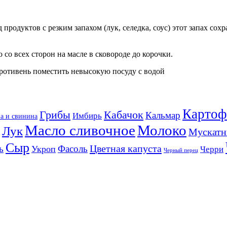
 продуктов с резким запахом (лук, селедка, соус) этот запах со
 со всех сторон на масле в сковороде до корочки.
противень поместить невысокую посуду с водой
Картоф
Кабачок
Грибы
Кальмар
Имбирь
а и свинина
Масло сливочное
Молоко
Лук
Мускатн
Сыр
Цветная капуста
ь
Фасоль
Укроп
Черри
Черный перец