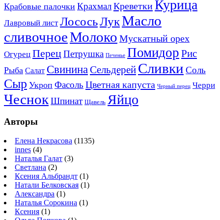
Курица
Креветки
Крахмал
Крабовые палочки
Масло
Лосось
Лук
Лавровый лист
сливочное
Молоко
Мускатный орех
Помидор
Перец
Рис
Петрушка
Огурец
Печенье
Сливки
Свинина
Сельдерей
Соль
Рыба
Салат
Сыр
Цветная капуста
Фасоль
Укроп
Черри
Черный перец
Чеснок
Яйцо
Шпинат
Щавель
Авторы
Елена Некрасова
(1135)
innes
(4)
Наталья Галат
(3)
Светлана
(2)
Ксения Альбрандт
(1)
Натали Белковская
(1)
Александра
(1)
Наталья Сорокина
(1)
Ксения
(1)