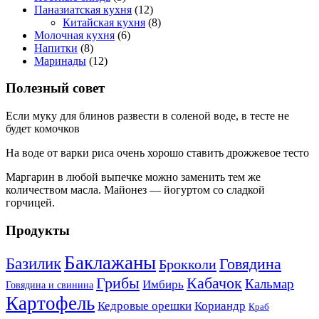
Паназиатская кухня
(12)
Китайская кухня
(8)
Молочная кухня
(6)
Напитки
(8)
Маринады
(12)
Полезный совет
Если муку для блинов развести в соленой воде, в тесте не
будет комочков
На воде от варки риса очень хорошо ставить дрожжевое тесто
Маргарин в любой выпечке можно заменить тем же
количеством масла. Майонез — йогуртом со сладкой
горчицей.
Продукты
Баклажаны
Базилик
Говядина
Брокколи
Кабачок
Грибы
Кальмар
Имбирь
Говядина и свинина
Картофель
Кедровые орешки
Кориандр
Краб