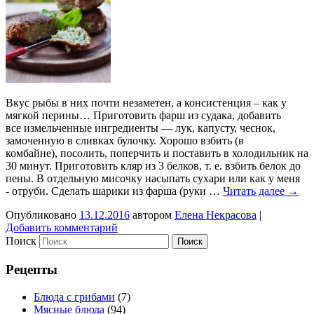
Вкус рыбы в них почти незаметен, а консистенция – как у
мягкой перины… Приготовить фарш из судака, добавить
все измельченные ингредиенты — лук, капусту, чеснок,
замоченную в сливках булочку. Хорошо взбить (в
комбайне), посолить, поперчить и поставить в холодильник на
30 минут. Приготовить кляр из 3 белков, т. е. взбить белок до
пены. В отдельную мисочку насыпать сухари или как у меня
- отруби. Сделать шарики из фарша (руки …
Читать далее
→
Опубликовано
13.12.2016
автором
Елена Некрасова
|
Добавить комментарий
Поиск
Рецепты
Блюда с грибами
(7)
Мясные блюда
(94)