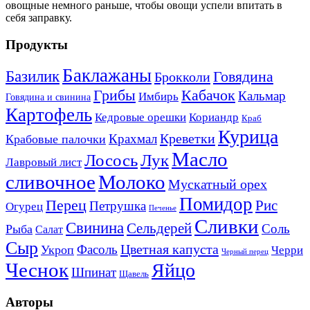
овощные немного раньше, чтобы овощи успели впитать в
себя заправку.
Продукты
Баклажаны
Базилик
Говядина
Брокколи
Кабачок
Грибы
Кальмар
Имбирь
Говядина и свинина
Картофель
Кедровые орешки
Кориандр
Краб
Курица
Креветки
Крахмал
Крабовые палочки
Масло
Лосось
Лук
Лавровый лист
сливочное
Молоко
Мускатный орех
Помидор
Перец
Рис
Петрушка
Огурец
Печенье
Сливки
Свинина
Сельдерей
Соль
Рыба
Салат
Сыр
Цветная капуста
Фасоль
Укроп
Черри
Черный перец
Чеснок
Яйцо
Шпинат
Щавель
Авторы