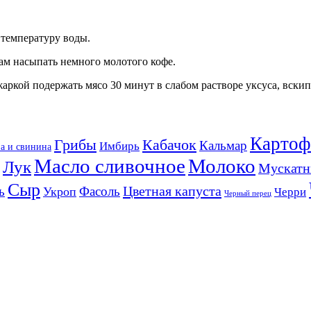
 температуру воды.
ам насыпать немного молотого кофе.
аркой подержать мясо 30 минут в слабом растворе уксуса, вски
Картоф
Кабачок
Грибы
Кальмар
Имбирь
а и свинина
Масло сливочное
Молоко
Лук
Мускатн
Сыр
Цветная капуста
ь
Фасоль
Укроп
Черри
Черный перец