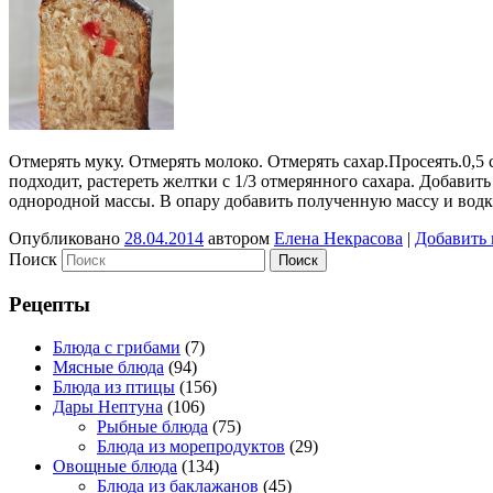
Отмерять муку. Отмерять молоко. Отмерять сахар.Просеять.0,5 с
подходит, растереть желтки с 1/3 отмерянного сахара. Добавит
однородной массы. В опару добавить полученную массу и водк
Опубликовано
28.04.2014
автором
Елена Некрасова
|
Добавить
Поиск
Рецепты
Блюда с грибами
(7)
Мясные блюда
(94)
Блюда из птицы
(156)
Дары Нептуна
(106)
Рыбные блюда
(75)
Блюда из морепродуктов
(29)
Овощные блюда
(134)
Блюда из баклажанов
(45)