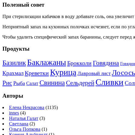
Полезный совет
При стерилизации кабачков в воду добавьте соль, она увеличит
Неприятный запах на кухонных полочках исчезнет, если по угл
Чтобы удалить специфический запах баранины, следует перед ж
Продукты
Баклажаны
Базилик
Говядина
Брокколи
Говядин
Курица
Лосось
Креветки
Крахмал
Лавровый лист
Сливки
Свинина
Рис
Сельдерей
Сол
Рыба
Салат
Авторы
Елена Некрасова
(1135)
innes
(4)
Наталья Галат
(3)
Светлана
(2)
Ольга Попкова
(1)
Ксения Альбрандт
(1)