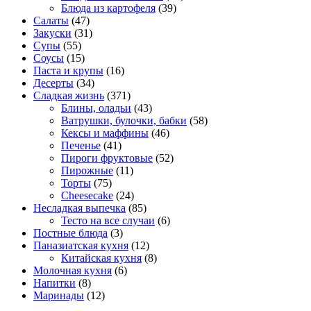
Блюда из картофеля
(39)
Салаты
(47)
Закуски
(31)
Супы
(55)
Соусы
(15)
Паста и крупы
(16)
Десерты
(34)
Сладкая жизнь
(371)
Блины, оладьи
(43)
Ватрушки, булочки, бабки
(58)
Кексы и маффины
(46)
Печенье
(41)
Пироги фруктовые
(52)
Пирожные
(11)
Торты
(75)
Cheesecake
(24)
Несладкая выпечка
(85)
Тесто на все случаи
(6)
Постные блюда
(3)
Паназиатская кухня
(12)
Китайская кухня
(8)
Молочная кухня
(6)
Напитки
(8)
Маринады
(12)