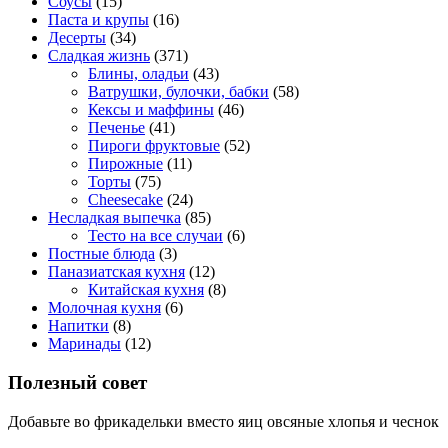
Соусы
(15)
Паста и крупы
(16)
Десерты
(34)
Сладкая жизнь
(371)
Блины, оладьи
(43)
Ватрушки, булочки, бабки
(58)
Кексы и маффины
(46)
Печенье
(41)
Пироги фруктовые
(52)
Пирожные
(11)
Торты
(75)
Cheesecake
(24)
Несладкая выпечка
(85)
Тесто на все случаи
(6)
Постные блюда
(3)
Паназиатская кухня
(12)
Китайская кухня
(8)
Молочная кухня
(6)
Напитки
(8)
Маринады
(12)
Полезный совет
Добавьте во фрикадельки вместо яиц овсяные хлопья и чеснок