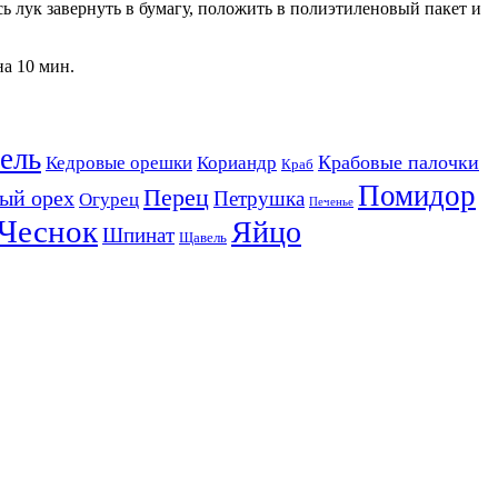
сь лук завернуть в бумагу, положить в полиэтиленовый пакет и
на 10 мин.
ель
Крабовые палочки
Кедровые орешки
Кориандр
Краб
Помидор
Перец
ый орех
Петрушка
Огурец
Печенье
Чеснок
Яйцо
Шпинат
Щавель