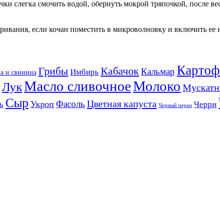
чки слегка смочить водой, обернуть мокрой тряпочкой, после ве
аривания, если кочан поместить в микроволновку и включить ее 
Картоф
Кабачок
Грибы
Кальмар
Имбирь
а и свинина
Масло сливочное
Молоко
Лук
Мускатн
Сыр
Цветная капуста
ь
Фасоль
Укроп
Черри
Черный перец