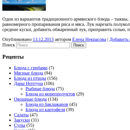
Один из вариантов традиционного армянского блюда – тыквы, 
равномерного пропаривания риса и мяса. Лук нарезать полуко
средние куски, добавить обжаренный лук, приправить солью,
Опубликовано
13.12.2013
автором
Елена Некрасова
|
Добавить
Поиск
Рецепты
Блюда с грибами
(7)
Мясные блюда
(94)
Блюда из птицы
(156)
Дары Нептуна
(106)
Рыбные блюда
(75)
Блюда из морепродуктов
(29)
Овощные блюда
(134)
Блюда из баклажанов
(45)
Блюда из картофеля
(39)
Салаты
(47)
Закуски
(31)
Супы
(55)