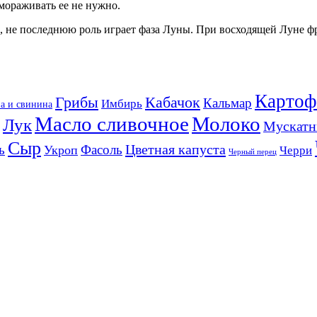
мораживать ее не нужно.
, не последнюю роль играет фаза Луны. При восходящей Луне ф
Картоф
Кабачок
Грибы
Кальмар
Имбирь
а и свинина
Масло сливочное
Молоко
Лук
Мускатн
Сыр
Цветная капуста
ь
Фасоль
Укроп
Черри
Черный перец