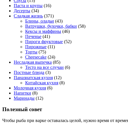
Соусы
(15)
Паста и крупы
(16)
Десерты
(34)
Сладкая жизнь
(371)
Блины, оладьи
(43)
Ватрушки, булочки, бабки
(58)
Кексы и маффины
(46)
Печенье
(41)
Пироги фруктовые
(52)
Пирожные
(11)
Торты
(75)
Cheesecake
(24)
Несладкая выпечка
(85)
Тесто на все случаи
(6)
Постные блюда
(3)
Паназиатская кухня
(12)
Китайская кухня
(8)
Молочная кухня
(6)
Напитки
(8)
Маринады
(12)
Полезный совет
Чтобы рыба при варке оставалась целой, нужно время от време