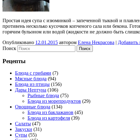
Простая идея супа с изюминкой – запеченной тыквой и плавлен
противень несколько кусочков копченого сала или бекона. Гот
горячим бульоном или водой (жидкости не должно быть слиш
Опубликовано
12.01.2015
автором
Елена Некрасова
|
Добавить
Поиск
Рецепты
Блюда с грибами
(7)
Мясные блюда
(94)
Блюда из птицы
(156)
Дары Нептуна
(106)
Рыбные блюда
(75)
Блюда из морепродуктов
(29)
Овощные блюда
(134)
Блюда из баклажанов
(45)
Блюда из картофеля
(39)
Салаты
(47)
Закуски
(31)
Супы
(55)