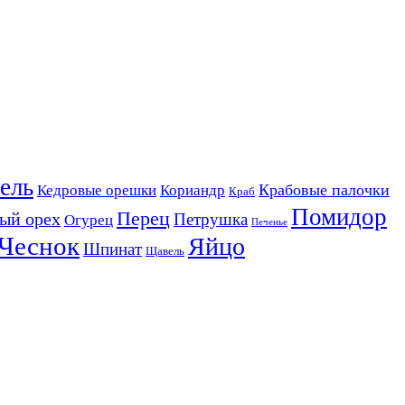
ель
Крабовые палочки
Кедровые орешки
Кориандр
Краб
Помидор
Перец
ый орех
Петрушка
Огурец
Печенье
Чеснок
Яйцо
Шпинат
Щавель