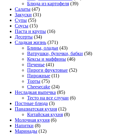
Блюда из картофеля
(39)
Салаты
(47)
Закуски
(31)
Супы
(55)
Соусы
(15)
Паста и крупы
(16)
Десерты
(34)
Сладкая жизнь
(371)
Блины, оладьи
(43)
Ватрушки, булочки, бабки
(58)
Кексы и маффины
(46)
Печенье
(41)
Пироги фруктовые
(52)
Пирожные
(11)
Торты
(75)
Cheesecake
(24)
Несладкая выпечка
(85)
Тесто на все случаи
(6)
Постные блюда
(3)
Паназиатская кухня
(12)
Китайская кухня
(8)
Молочная кухня
(6)
Напитки
(8)
Маринады
(12)