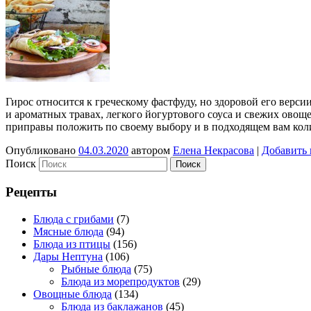
Гирос относится к греческому фастфуду, но здоровой его верс
и ароматных травах, легкого йогуртового соуса и свежих овощ
приправы положить по своему выбору и в подходящем вам ко
Опубликовано
04.03.2020
автором
Елена Некрасова
|
Добавить
Поиск
Рецепты
Блюда с грибами
(7)
Мясные блюда
(94)
Блюда из птицы
(156)
Дары Нептуна
(106)
Рыбные блюда
(75)
Блюда из морепродуктов
(29)
Овощные блюда
(134)
Блюда из баклажанов
(45)