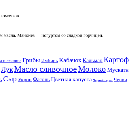
т комочков
м масла. Майонез — йогуртом со сладкой горчицей.
Картоф
Кабачок
Грибы
Кальмар
Имбирь
а и свинина
Масло сливочное
Молоко
Лук
Мускатн
Сыр
Цветная капуста
ь
Фасоль
Укроп
Черри
Черный перец