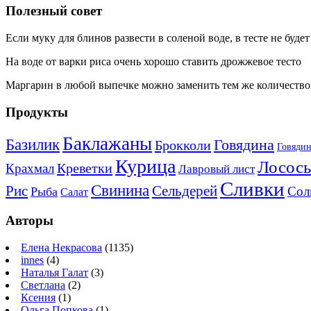
Полезный совет
Если муку для блинов развести в соленой воде, в тесте не буде
На воде от варки риса очень хорошо ставить дрожжевое тесто
Маргарин в любой выпечке можно заменить тем же количество
Продукты
Баклажаны
Базилик
Говядина
Брокколи
Говядин
Курица
Лосось
Креветки
Крахмал
Лавровый лист
Сливки
Свинина
Рис
Сельдерей
Сол
Рыба
Салат
Авторы
Елена Некрасова
(1135)
innes
(4)
Наталья Галат
(3)
Светлана
(2)
Ксения
(1)
Ольга Попкова
(1)