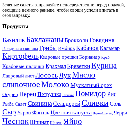
Зеленые салаты заправляйте непосредственно перед подачей,
овощные немного раньше, чтобы овощи успели впитать в
себя заправку.
Продукты
Баклажаны
Базилик
Говядина
Брокколи
Кабачок
Грибы
Кальмар
Имбирь
Говядина и свинина
Картофель
Кедровые орешки
Кориандр
Краб
Курица
Креветки
Крахмал
Крабовые палочки
Масло
Лосось
Лук
Лавровый лист
сливочное
Молоко
Мускатный орех
Помидор
Перец
Рис
Петрушка
Огурец
Печенье
Сливки
Свинина
Сельдерей
Соль
Рыба
Салат
Сыр
Цветная капуста
Фасоль
Укроп
Черри
Черный перец
Чеснок
Яйцо
Шпинат
Щавель