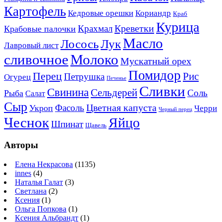
Картофель
Кедровые орешки
Кориандр
Краб
Курица
Креветки
Крахмал
Крабовые палочки
Масло
Лосось
Лук
Лавровый лист
сливочное
Молоко
Мускатный орех
Помидор
Перец
Рис
Петрушка
Огурец
Печенье
Сливки
Свинина
Сельдерей
Соль
Рыба
Салат
Сыр
Цветная капуста
Фасоль
Укроп
Черри
Черный перец
Чеснок
Яйцо
Шпинат
Щавель
Авторы
Елена Некрасова
(1135)
innes
(4)
Наталья Галат
(3)
Светлана
(2)
Ксения
(1)
Ольга Попкова
(1)
Ксения Альбрандт
(1)