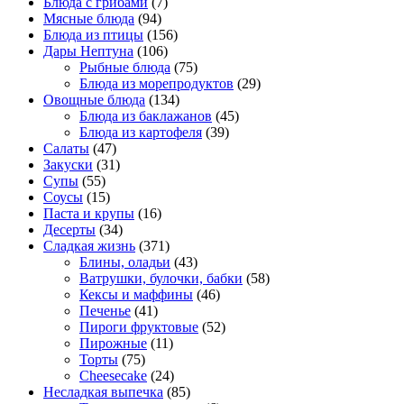
Блюда с грибами
(7)
Мясные блюда
(94)
Блюда из птицы
(156)
Дары Нептуна
(106)
Рыбные блюда
(75)
Блюда из морепродуктов
(29)
Овощные блюда
(134)
Блюда из баклажанов
(45)
Блюда из картофеля
(39)
Салаты
(47)
Закуски
(31)
Супы
(55)
Соусы
(15)
Паста и крупы
(16)
Десерты
(34)
Сладкая жизнь
(371)
Блины, оладьи
(43)
Ватрушки, булочки, бабки
(58)
Кексы и маффины
(46)
Печенье
(41)
Пироги фруктовые
(52)
Пирожные
(11)
Торты
(75)
Cheesecake
(24)
Несладкая выпечка
(85)