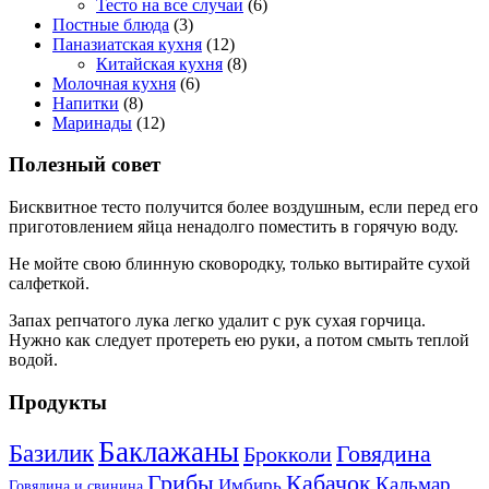
Тесто на все случаи
(6)
Постные блюда
(3)
Паназиатская кухня
(12)
Китайская кухня
(8)
Молочная кухня
(6)
Напитки
(8)
Маринады
(12)
Полезный совет
Бисквитное тесто получится более воздушным, если перед его
приготовлением яйца ненадолго поместить в горячую воду.
Не мойте свою блинную сковородку, только вытирайте сухой
салфеткой.
Запах репчатого лука легко удалит с рук сухая горчица.
Нужно как следует протереть ею руки, а потом смыть теплой
водой.
Продукты
Баклажаны
Базилик
Говядина
Брокколи
Кабачок
Грибы
Кальмар
Имбирь
Говядина и свинина