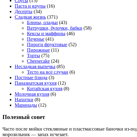
Соусы
(15)
Паста и крупы
(16)
Десерты
(34)
Сладкая жизнь
(371)
Блины, оладьи
(43)
Ватрушки, булочки, бабки
(58)
Кексы и маффины
(46)
Печенье
(41)
Пироги фруктовые
(52)
Пирожные
(11)
Торты
(75)
Cheesecake
(24)
Несладкая выпечка
(85)
Тесто на все случаи
(6)
Постные блюда
(3)
Паназиатская кухня
(12)
Китайская кухня
(8)
Молочная кухня
(6)
Напитки
(8)
Маринады
(12)
Полезный совет
Часто после мойки стеклянные и пластмассовые баночки из-под
морозильник — запах исчезает.