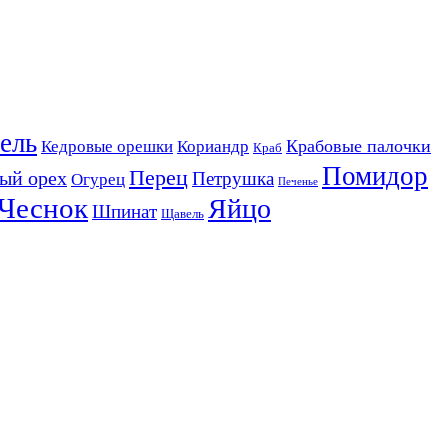
ель
Крабовые палочки
Кедровые орешки
Кориандр
Краб
Помидор
Перец
ый орех
Петрушка
Огурец
Печенье
Чеснок
Яйцо
Шпинат
Щавель