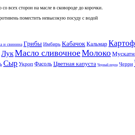
 со всех сторон на масле в сковороде до корочки.
противень поместить невысокую посуду с водой
Картоф
Кабачок
Грибы
Кальмар
Имбирь
а и свинина
Масло сливочное
Молоко
Лук
Мускатн
Сыр
Цветная капуста
ь
Фасоль
Укроп
Черри
Черный перец