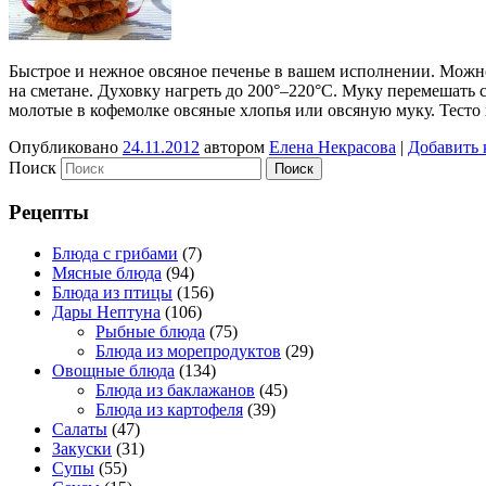
Быстрое и нежное овсяное печенье в вашем исполнении. Можно 
на сметане. Духовку нагреть до 200°–220°С. Муку перемешать с
молотые в кофемолке овсяные хлопья или овсяную муку. Тест
Опубликовано
24.11.2012
автором
Елена Некрасова
|
Добавить 
Поиск
Рецепты
Блюда с грибами
(7)
Мясные блюда
(94)
Блюда из птицы
(156)
Дары Нептуна
(106)
Рыбные блюда
(75)
Блюда из морепродуктов
(29)
Овощные блюда
(134)
Блюда из баклажанов
(45)
Блюда из картофеля
(39)
Салаты
(47)
Закуски
(31)
Супы
(55)