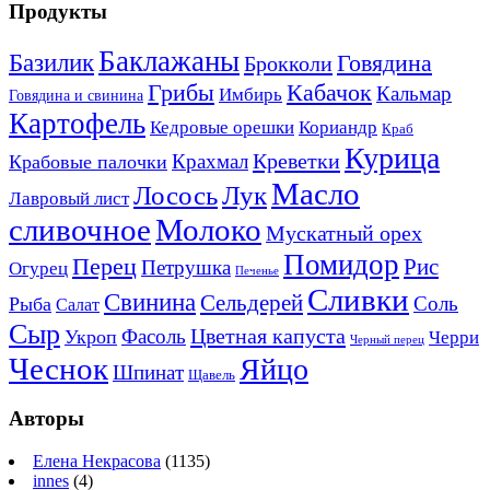
Продукты
Баклажаны
Базилик
Говядина
Брокколи
Кабачок
Грибы
Кальмар
Имбирь
Говядина и свинина
Картофель
Кедровые орешки
Кориандр
Краб
Курица
Креветки
Крахмал
Крабовые палочки
Масло
Лосось
Лук
Лавровый лист
сливочное
Молоко
Мускатный орех
Помидор
Перец
Рис
Петрушка
Огурец
Печенье
Сливки
Свинина
Сельдерей
Соль
Рыба
Салат
Сыр
Цветная капуста
Фасоль
Укроп
Черри
Черный перец
Чеснок
Яйцо
Шпинат
Щавель
Авторы
Елена Некрасова
(1135)
innes
(4)