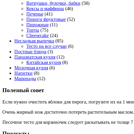
Ватрушки, булочки, бабки
(58)
Кексы и маффины
(46)
Печенье
(41)
Пироги фруктовые
(52)
Пирожные
(11)
Торты
(75)
Cheesecake
(24)
Несладкая выпечка
(85)
Тесто на все случаи
(6)
Постные блюда
(3)
Паназиатская кухня
(12)
Китайская кухня
(8)
Молочная кухня
(6)
Напитки
(8)
Маринады
(12)
Полезный совет
Если нужно очистить яблоки для пирога, погрузите их на 1 ми
Очень жирный нож достаточно потереть растительным маслом.
Песочное тесто для корзиночек следует раскатывать не толще 7
Продукты