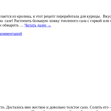
делается из кролика, я этот рецепт переработала для курицы. Вку
а сале! Растопить большую ложку топленого сала с горкой или о
ы и обжарить …
Читать далее
→
 комментарий
о. Досталось мне жесткое и довольно толстое сало. Солить его 