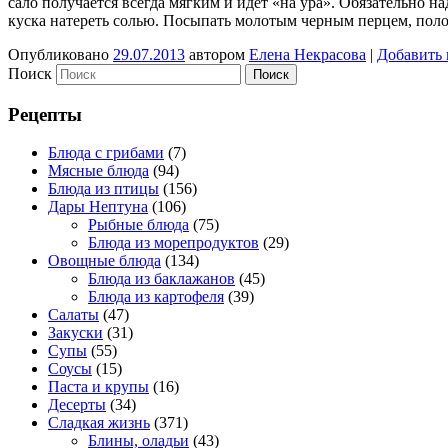
сало получается всегда мягким и идет «на ура». Обязательно на
куска натереть солью. Посыпать молотым черным перцем, по
Опубликовано
29.07.2013
автором
Елена Некрасова
|
Добавить
Поиск
Рецепты
Блюда с грибами
(7)
Мясные блюда
(94)
Блюда из птицы
(156)
Дары Нептуна
(106)
Рыбные блюда
(75)
Блюда из морепродуктов
(29)
Овощные блюда
(134)
Блюда из баклажанов
(45)
Блюда из картофеля
(39)
Салаты
(47)
Закуски
(31)
Супы
(55)
Соусы
(15)
Паста и крупы
(16)
Десерты
(34)
Сладкая жизнь
(371)
Блины, оладьи
(43)