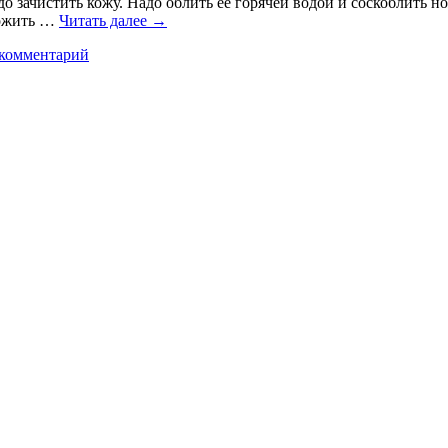
до зачистить кожу. Надо облить ее горячей водой и соскоблить н
ложить …
Читать далее
→
 комментарий