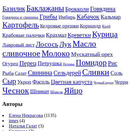
Баклажаны
Базилик
Говядина
Брокколи
Кабачок
Грибы
Кальмар
Имбирь
Говядина и свинина
Картофель
Кедровые орешки
Кориандр
Краб
Курица
Креветки
Крахмал
Крабовые палочки
Масло
Лосось
Лук
Лавровый лист
сливочное
Молоко
Мускатный орех
Помидор
Перец
Рис
Петрушка
Огурец
Печенье
Сливки
Свинина
Сельдерей
Соль
Рыба
Салат
Сыр
Цветная капуста
Фасоль
Укроп
Черри
Черный перец
Чеснок
Яйцо
Шпинат
Щавель
Авторы
Елена Некрасова
(1135)
innes
(4)
Наталья Галат
(3)