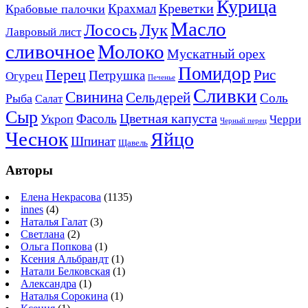
Курица
Креветки
Крахмал
Крабовые палочки
Масло
Лосось
Лук
Лавровый лист
сливочное
Молоко
Мускатный орех
Помидор
Перец
Рис
Петрушка
Огурец
Печенье
Сливки
Свинина
Сельдерей
Соль
Рыба
Салат
Сыр
Цветная капуста
Фасоль
Укроп
Черри
Черный перец
Чеснок
Яйцо
Шпинат
Щавель
Авторы
Елена Некрасова
(1135)
innes
(4)
Наталья Галат
(3)
Светлана
(2)
Ольга Попкова
(1)
Ксения Альбрандт
(1)
Натали Белковская
(1)
Александра
(1)
Наталья Сорокина
(1)