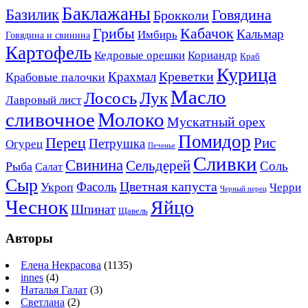
Баклажаны
Базилик
Говядина
Брокколи
Кабачок
Грибы
Кальмар
Имбирь
Говядина и свинина
Картофель
Кедровые орешки
Кориандр
Краб
Курица
Креветки
Крахмал
Крабовые палочки
Масло
Лосось
Лук
Лавровый лист
сливочное
Молоко
Мускатный орех
Помидор
Перец
Рис
Петрушка
Огурец
Печенье
Сливки
Свинина
Сельдерей
Соль
Рыба
Салат
Сыр
Цветная капуста
Фасоль
Укроп
Черри
Черный перец
Чеснок
Яйцо
Шпинат
Щавель
Авторы
Елена Некрасова
(1135)
innes
(4)
Наталья Галат
(3)
Светлана
(2)