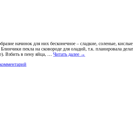
образие начинок для них бесконечное – сладкие, соленые, кисл
Блинчики пекла на сковороде для оладий, т.к. планировала дел
е). Взбить в пену яйца, …
Читать далее
→
 комментарий