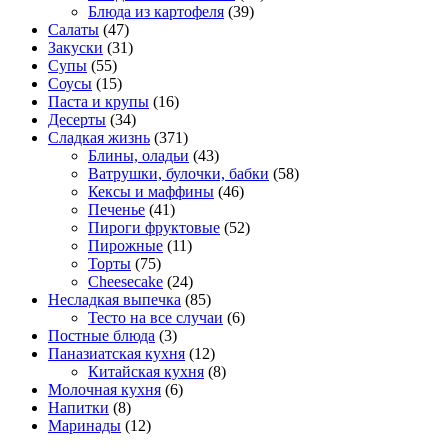
Блюда из картофеля
(39)
Салаты
(47)
Закуски
(31)
Супы
(55)
Соусы
(15)
Паста и крупы
(16)
Десерты
(34)
Сладкая жизнь
(371)
Блины, оладьи
(43)
Ватрушки, булочки, бабки
(58)
Кексы и маффины
(46)
Печенье
(41)
Пироги фруктовые
(52)
Пирожные
(11)
Торты
(75)
Cheesecake
(24)
Несладкая выпечка
(85)
Тесто на все случаи
(6)
Постные блюда
(3)
Паназиатская кухня
(12)
Китайская кухня
(8)
Молочная кухня
(6)
Напитки
(8)
Маринады
(12)