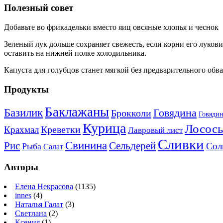
Полезный совет
Добавьте во фрикадельки вместо яиц овсяные хлопья и чеснок
Зеленый лук дольше сохраняет свежесть, если корни его лукови
оставить на нижней полке холодильника.
Капуста для голубцов станет мягкой без предварительного обв
Продукты
Баклажаны
Базилик
Говядина
Брокколи
Говядин
Курица
Лосось
Креветки
Крахмал
Лавровый лист
Сливки
Свинина
Рис
Сельдерей
Сол
Рыба
Салат
Авторы
Елена Некрасова
(1135)
innes
(4)
Наталья Галат
(3)
Светлана
(2)
Ксения
(1)