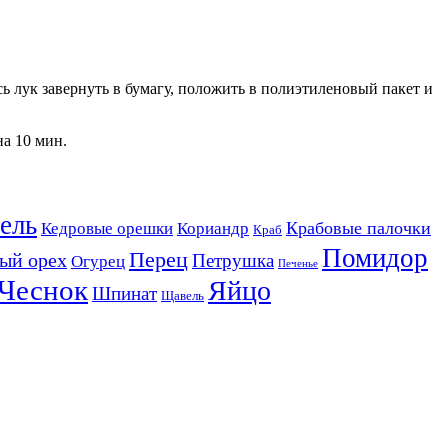
сь лук завернуть в бумагу, положить в полиэтиленовый пакет и
на 10 мин.
ель
Крабовые палочки
Кедровые орешки
Кориандр
Краб
Помидор
Перец
ый орех
Петрушка
Огурец
Печенье
Чеснок
Яйцо
Шпинат
Щавель