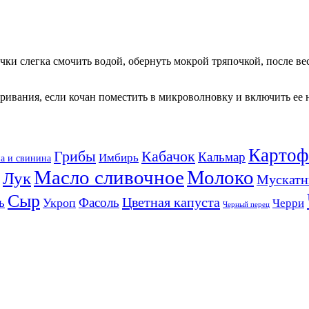
чки слегка смочить водой, обернуть мокрой тряпочкой, после ве
аривания, если кочан поместить в микроволновку и включить ее 
Картоф
Кабачок
Грибы
Кальмар
Имбирь
а и свинина
Масло сливочное
Молоко
Лук
Мускатн
Сыр
Цветная капуста
ь
Фасоль
Укроп
Черри
Черный перец