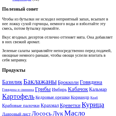
Полезный совет
Чтобы из бутылки не исходил неприятный запах, всыпьте в
нее ложку сухой горчицы, немного воды и взболтайте эту
смесь, потом бутылку промойте.
Вкус ягодных десертов отлично оттеняет мята. Она добавляет
в них свежий аромат.
Зеленые салаты заправляйте непосредственно перед подачей,
овощные немного раньше, чтобы овощи успели впитать в
себя заправку.
Продукты
Баклажаны
Базилик
Говядина
Брокколи
Кабачок
Грибы
Кальмар
Имбирь
Говядина и свинина
Картофель
Кедровые орешки
Кориандр
Краб
Курица
Креветки
Крахмал
Крабовые палочки
Масло
Лосось
Лук
Лавровый лист