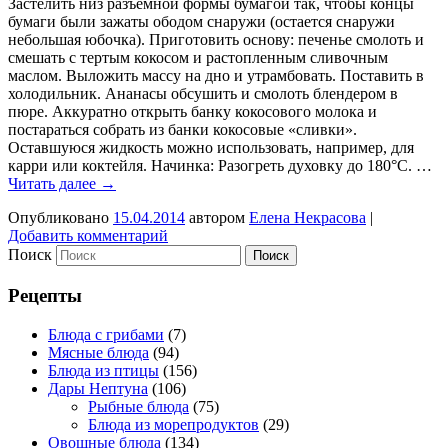
Застелить низ разъемной формы бумагой так, чтобы концы
бумаги были зажаты ободом снаружи (остается снаружи
небольшая юбочка). Приготовить основу: печенье смолоть и
смешать с тертым кокосом и растопленным сливочным
маслом. Выложить массу на дно и утрамбовать. Поставить в
холодильник. Ананасы обсушить и смолоть блендером в
пюре. Аккуратно открыть банку кокосового молока и
постараться собрать из банки кокосовые «сливки».
Оставшуюся жидкость можно использовать, например, для
карри или коктейля. Начинка: Разогреть духовку до 180°С. …
Читать далее
→
Опубликовано
15.04.2014
автором
Елена Некрасова
|
Добавить комментарий
Поиск
Рецепты
Блюда с грибами
(7)
Мясные блюда
(94)
Блюда из птицы
(156)
Дары Нептуна
(106)
Рыбные блюда
(75)
Блюда из морепродуктов
(29)
Овощные блюда
(134)