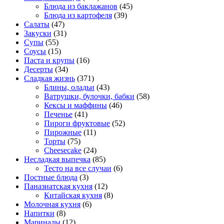
Блюда из баклажанов
(45)
Блюда из картофеля
(39)
Салаты
(47)
Закуски
(31)
Супы
(55)
Соусы
(15)
Паста и крупы
(16)
Десерты
(34)
Сладкая жизнь
(371)
Блины, оладьи
(43)
Ватрушки, булочки, бабки
(58)
Кексы и маффины
(46)
Печенье
(41)
Пироги фруктовые
(52)
Пирожные
(11)
Торты
(75)
Cheesecake
(24)
Несладкая выпечка
(85)
Тесто на все случаи
(6)
Постные блюда
(3)
Паназиатская кухня
(12)
Китайская кухня
(8)
Молочная кухня
(6)
Напитки
(8)
Маринады
(12)