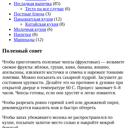
Несладкая выпечка
(85)
Тесто на все случаи
(6)
Постные блюда
(3)
Паназиатская кухня
(12)
Китайская кухня
(8)
Молочная кухня
(6)
Напитки
(8)
Маринады
(12)
Полезный совет
Чтобы приготовить полезные чипсы (фруктовые) — возьмите
свежие фрукты: яблоки, груши, киви, бананы, вишню,
апельсины, извлеките косточки и семена и нарежьте тонкими
ломтями. Можно посыпать их сахарной пудрой. Засушите до
состояния хрупкости. Делайте это на противне в духовке при
открытой дверце и температуре 60 С. Процесс занимает 6–8
часов. Чипсы готовы, если они хрустят и легко ломаются.
Чтобы разрезать ровно горячий хлеб или дрожжевой пирог,
рекомендуется накалить нож и быстро обтереть
Чтобы запах убежавшего молока не распространился по
кухне, посыпьте залитое место солью и накройте мокрой
бумагой.