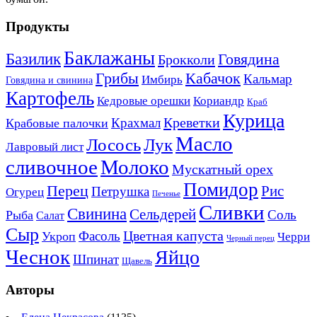
Продукты
Баклажаны
Базилик
Говядина
Брокколи
Кабачок
Грибы
Кальмар
Имбирь
Говядина и свинина
Картофель
Кедровые орешки
Кориандр
Краб
Курица
Креветки
Крахмал
Крабовые палочки
Масло
Лосось
Лук
Лавровый лист
сливочное
Молоко
Мускатный орех
Помидор
Перец
Рис
Петрушка
Огурец
Печенье
Сливки
Свинина
Сельдерей
Соль
Рыба
Салат
Сыр
Цветная капуста
Фасоль
Укроп
Черри
Черный перец
Чеснок
Яйцо
Шпинат
Щавель
Авторы