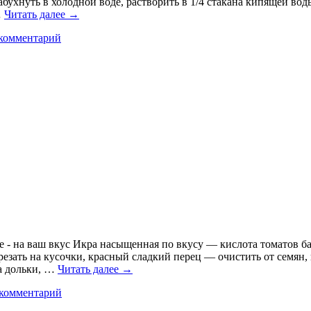
бухнуть в холодной воде, растворить в 1/4 стакана кипящей воды
…
Читать далее
→
комментарий
 - на ваш вкус Икра насыщенная по вкусу — кислота томатов бал
зать на кусочки, красный сладкий перец — очистить от семян, 
а дольки, …
Читать далее
→
 комментарий