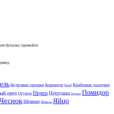
том бутылку промойте.
равку.
ель
Крабовые палочки
Кедровые орешки
Кориандр
Краб
Помидор
Перец
ый орех
Петрушка
Огурец
Печенье
Чеснок
Яйцо
Шпинат
Щавель