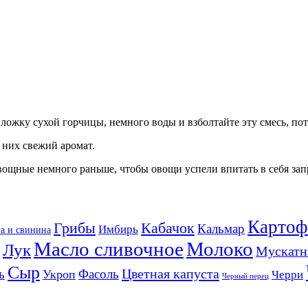
 ложку сухой горчицы, немного воды и взболтайте эту смесь, по
 них свежий аромат.
вощные немного раньше, чтобы овощи успели впитать в себя зап
Картоф
Кабачок
Грибы
Кальмар
Имбирь
а и свинина
Масло сливочное
Молоко
Лук
Мускатн
Сыр
Цветная капуста
ь
Фасоль
Укроп
Черри
Черный перец