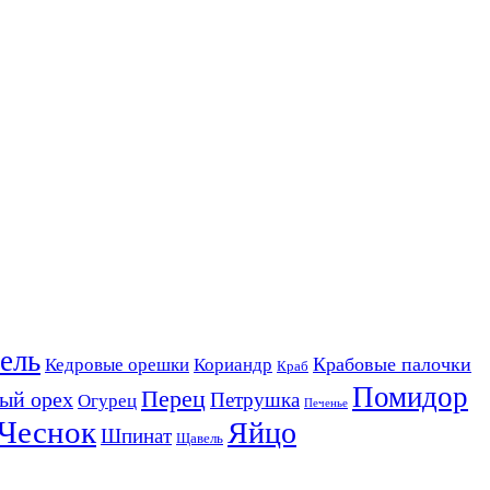
ель
Крабовые палочки
Кедровые орешки
Кориандр
Краб
Помидор
Перец
ый орех
Петрушка
Огурец
Печенье
Чеснок
Яйцо
Шпинат
Щавель