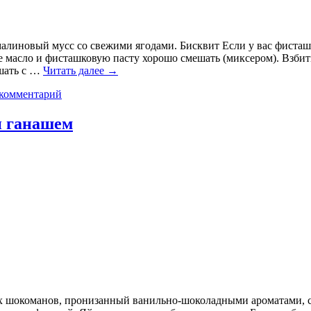
линовый мусс со свежими ягодами. Бисквит Если у вас фисташко
е масло и фисташковую пасту хорошо смешать (миксером). Взбить
ешать с …
Читать далее
→
 комментарий
и ганашем
 шокоманов, пронизанный ванильно-шоколадными ароматами, с 