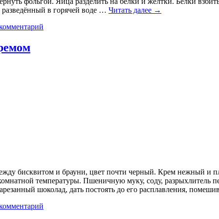
ернуть фольгой. Яйца разделить на белки и желтки. Белки взбит
ь разведённый в горячей воде …
Читать далее
→
 комментарий
ремом
между бисквитом и брауни, цвет почти черный. Крем нежный и 
омнатной температуры. Пшеничную муку, соду, разрыхлитель пе
 нарезанный шоколад, дать постоять до его расплавления, помеши
 комментарий