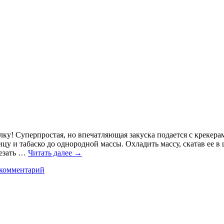
ку! Суперпростая, но впечатляющая закуска подается с крекера
у и табаско до однородной массы. Охладить массу, скатав ее в 
резать …
Читать далее
→
 комментарий