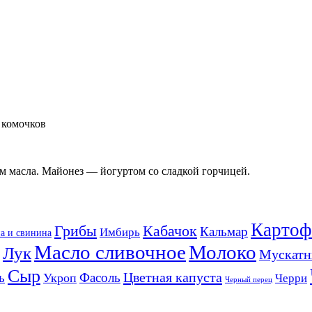
т комочков
м масла. Майонез — йогуртом со сладкой горчицей.
Картоф
Кабачок
Грибы
Кальмар
Имбирь
а и свинина
Масло сливочное
Молоко
Лук
Мускатн
Сыр
Цветная капуста
ь
Фасоль
Укроп
Черри
Черный перец