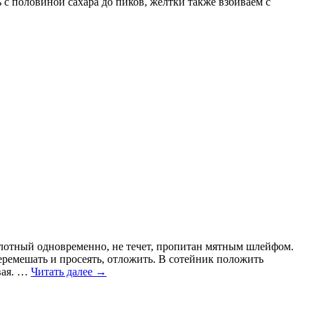
ь с половиной сахара до пиков, желтки также взбиваем с
плотный одновременно, не течет, пропитан мятным шлейфом.
ремешать и просеять, отложить. В сотейник положить
вая. …
Читать далее
→