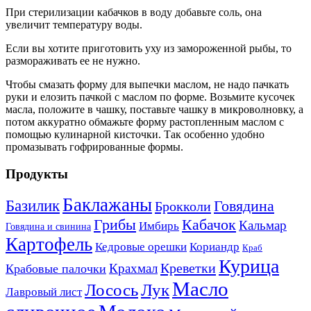
При стерилизации кабачков в воду добавьте соль, она
увеличит температуру воды.
Если вы хотите приготовить уху из замороженной рыбы, то
размораживать ее не нужно.
Чтобы смазать форму для выпечки маслом, не надо пачкать
руки и елозить пачкой с маслом по форме. Возьмите кусочек
масла, положите в чашку, поставьте чашку в микроволновку, а
потом аккуратно обмажьте форму растопленным маслом с
помощью кулинарной кисточки. Так особенно удобно
промазывать гофрированные формы.
Продукты
Баклажаны
Базилик
Говядина
Брокколи
Кабачок
Грибы
Кальмар
Имбирь
Говядина и свинина
Картофель
Кедровые орешки
Кориандр
Краб
Курица
Креветки
Крахмал
Крабовые палочки
Масло
Лосось
Лук
Лавровый лист