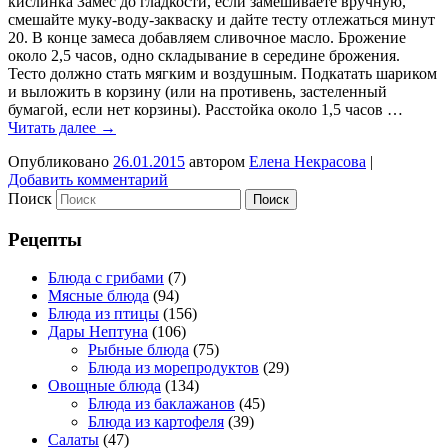
кислинка Замес до гладкости, если замешиваете вручную,
смешайте муку-воду-закваску и дайте тесту отлежаться минут
20. В конце замеса добавляем сливочное масло. Брожение
около 2,5 часов, одно складывание в середине брожения.
Тесто должно стать мягким и воздушным. Подкатать шариком
и выложить в корзину (или на противень, застеленный
бумагой, если нет корзины). Расстойка около 1,5 часов …
Читать далее
→
Опубликовано
26.01.2015
автором
Елена Некрасова
|
Добавить комментарий
Поиск
Рецепты
Блюда с грибами
(7)
Мясные блюда
(94)
Блюда из птицы
(156)
Дары Нептуна
(106)
Рыбные блюда
(75)
Блюда из морепродуктов
(29)
Овощные блюда
(134)
Блюда из баклажанов
(45)
Блюда из картофеля
(39)
Салаты
(47)