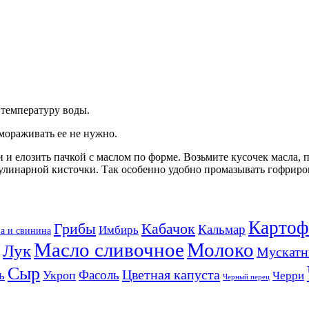
 температуру воды.
мораживать ее не нужно.
 и елозить пачкой с маслом по форме. Возьмите кусочек масла, 
улинарной кисточки. Так особенно удобно промазывать гофрир
Картоф
Кабачок
Грибы
Кальмар
Имбирь
а и свинина
Масло сливочное
Молоко
Лук
Мускатн
Сыр
Цветная капуста
ь
Фасоль
Укроп
Черри
Черный перец