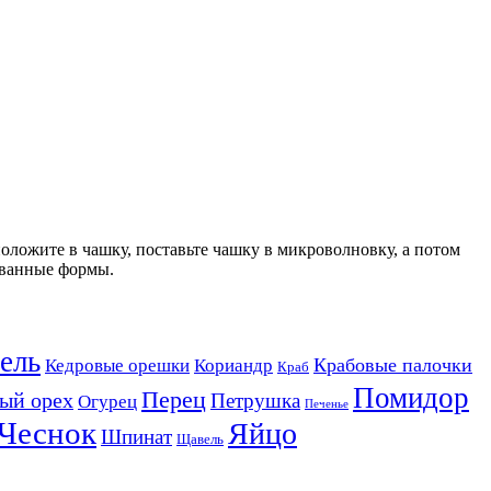
положите в чашку, поставьте чашку в микроволновку, а потом
ованные формы.
ель
Крабовые палочки
Кедровые орешки
Кориандр
Краб
Помидор
Перец
ый орех
Петрушка
Огурец
Печенье
Чеснок
Яйцо
Шпинат
Щавель