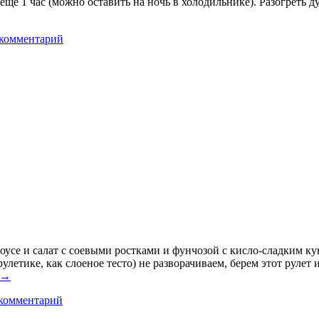
еще 1 час (можно оставить на ночь в холодильнике). Разогреть д
 комментарий
оусе и салат с соевыми ростками и фунчозой с кисло-сладким к
улетике, как слоеное тесто) не разворачиваем, берем этот руле
→
комментарий