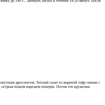
уховку до 190°C. Запекать лосось в течение 18-20 минут. После
унжутным дрессингом. Теплый салат из жареной тофу-лапши с
т и острым ножом нарезаем поперек. Потом эти кружочки